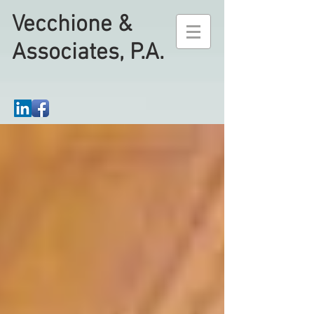
Vecchione &
Associates, P.A.